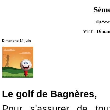
Séme
http://w
VTT - Diman
Dimanche 14 juin
Le golf de Bagnères,
Pour s'assurer de tou