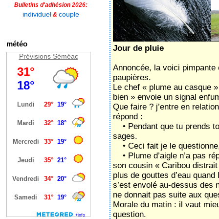
Bulletins d'adhésion 2026:
individuel
couple
&
météo
Jour de pluie
Prévisions Séméac
Annoncée, la voici pimpante c
paupières.
Le chef « plume au casque » 
bien » envoie un signal enfum
Que faire ? j’entre en relati
répond :
• Pendant que tu prends ton
sages.
• Ceci fait je le questionne,
• Plume d’aigle n’a pas répo
son cousin « Caribou distrait
plus de gouttes d’eau quand 
s’est envolé au-dessus des n
ne donnait pas suite aux que
Morale du matin : il vaut mie
question.