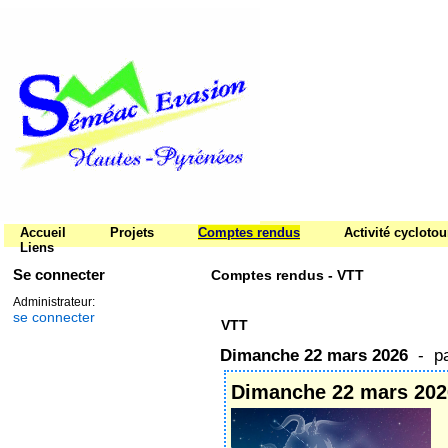
Accueil
Projets
Comptes rendus
Activité cycloto
Liens
Se connecter
Comptes rendus - VTT
Administrateur:
se connecter
VTT
‌Dimanche 22 mars 2026
- p
‌Dimanche 22 mars 202