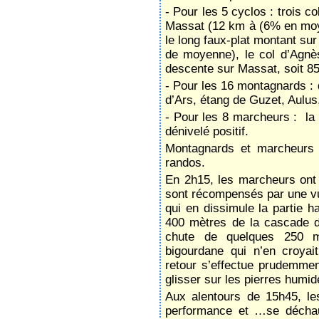
- Pour les 5 cyclos : trois co
Massat (12 km à (6% en moy
le long faux-plat montant su
de moyenne), le col d’Agnè
descente sur Massat, soit 8
- Pour les 16 montagnards : 
d’Ars, étang de Guzet, Aulus,
- Pour les 8 marcheurs : la 
dénivelé positif.
Montagnards et marcheurs d
randos.
En 2h15, les marcheurs ont a
sont récompensés par une v
qui en dissimule la partie h
400 mètres de la cascade d
chute de quelques 250 mè
bigourdane qui n’en croyai
retour s’effectue prudemmen
glisser sur les pierres humid
Aux alentours de 15h45, le
performance et …se déchau