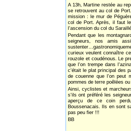
A 13h, Martine restée au re
se retrouvent au col de Port
mission : le mur de Péguère
col de Port. Après, il faut l
l’ascension du col du Saraillé
Pendant que les montagnard
seigneurs, nos amis assi
sustenter…gastronomiquem
curieux veulent connaître c
rouzole et coudénous. Le pr
que l’on trempe dans l’azin
c’était le plat principal de
de couenne que l’on peut m
pommes de terre poêlées ou 
Ainsi, cyclistes et marche
s’ils ont préféré les seign
aperçu de ce coin perd
Boussenacais. Ils en sont sat
pas peu fier !!!
BB