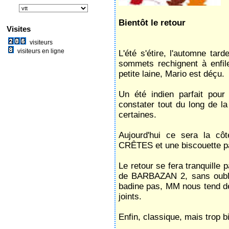
Bientôt le retour
Visites
visiteurs
visiteurs en ligne
‌L'été s'étire, l'automne ta
sommets rechignent à enfi
petite laine, Mario est déçu.
Un été indien parfait po
constater tout du long de la
certaines.
Aujourd'hui ce sera la c
CRÊTES et une biscouette par
Le retour se fera tranquille
de BARBAZAN 2, sans oublie
badine pas, MM nous tend d
joints.
Enfin, classique, mais trop b