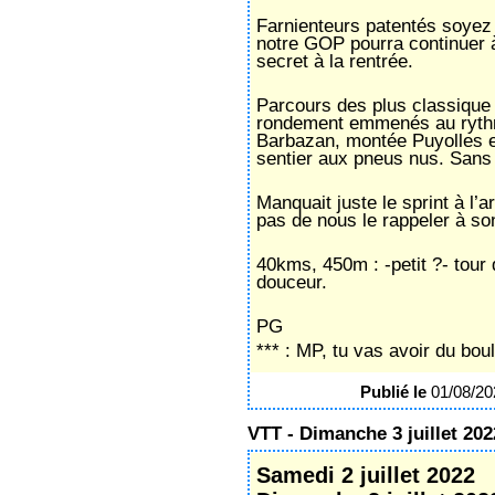
Farnienteurs patentés soyez 
notre GOP pourra continuer à 
secret à la rentrée.
Parcours des plus classique
rondement emmenés au rythme
Barbazan, montée Puyolles e
sentier aux pneus nus. Sans
Manquait juste le sprint à l
pas de nous le rappeler à son
40kms, 450m :
-petit ?-
tour 
douceur.
PG
*** : MP, tu vas avoir du boul
Publié le
01/08/2
VTT - Dimanche 3 juillet 202
Samedi 2 juillet 2022