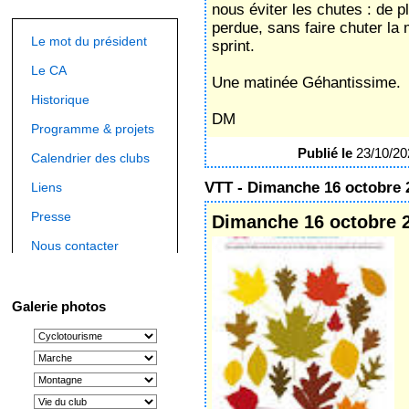
nous éviter les chutes : de pl
perdue, sans faire chuter la 
Le mot du président
sprint.
Le CA
Une matinée Géhantissime.
Historique
DM
Programme & projets
Publié le
23/10/2
Calendrier des clubs
VTT - Dimanche 16 octobre 
Liens
Presse
Dimanche 16 octobre 
Nous contacter
Galerie photos