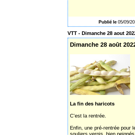
Publié le
05/09/2
VTT - Dimanche 28 aout 202
Dimanche 28 août 202
La fin des haricots
C’est la rentrée.
Enfin, une pré-rentrée pour l
souliers vernis, bien peignés.