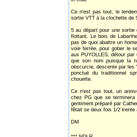
Ce n'est pas tout, le lendem
sortie VTT à la clochette d
5 au départ pour une sortie
flottant. Le bois de Labarth
pas de quoi abattre un hom
voie ferrée, pour gober le s
aux PUYOLLES, détour par une
que son nom puisque la na
obscurcie, descente par les
ponctué du traditionnel sp
chouette.
Ce n'est pas tout, un anniv
chez PG que se terminera 
gentiment préparé par Catheri
fêtait se deux fois 1/2 trente 
DM
*** NDLR