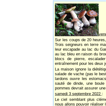
ven
Sur les coups de 20 heures, 
Trois seigneurs en terre m
leur escapade au lac du Gar
au lac bleu en raison du brou
blocs de pierre, escalader
entraînement pour les deux j
La maison ignore la diététi
salade de vache (pas le bes
lardons ouvre les estomacs 
sauté de dinde, une boul
pommes devrait assurer une
samedi 3 septembre 2022
:
Le ciel semblant plus clém
nous allons pouvoir réaliser