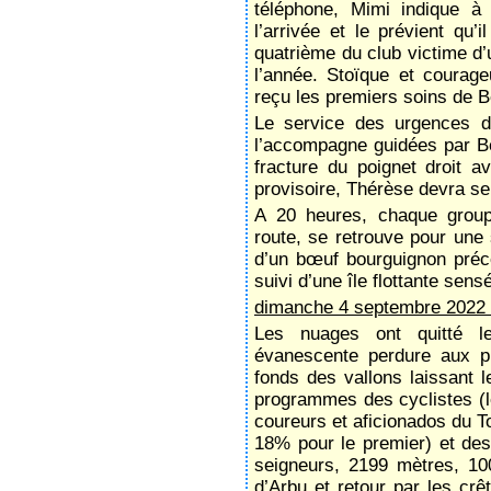
téléphone, Mimi indique à
l’arrivée et le prévient qu
quatrième du club victime d’
l’année. Stoïque et courage
reçu les premiers soins de B
Le service des urgences de
l’accompagne guidées par Ber
fracture du poignet droit 
provisoire, Thérèse devra se
A 20 heures, chaque groupe
route, se retrouve pour une 
d’un bœuf bourguignon précé
suivi d’une île flottante sensé
dimanche 4 septembre 2022
Les nuages ont quitté l
évanescente perdure aux p
fonds des vallons laissant
programmes des cyclistes (
coureurs et aficionados du 
18% pour le premier) et des
seigneurs, 2199 mètres, 100
d’Arbu et retour par les crê