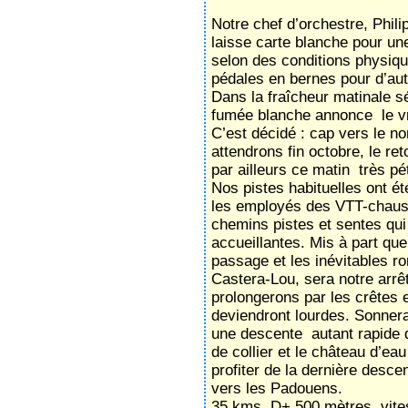
Notre chef d’orchestre, Philip
laisse carte blanche pour un
selon des conditions physiqu
pédales en bernes pour d’au
Dans la fraîcheur matinale 
fumée blanche annonce le 
C’est décidé : cap vers le no
attendrons fin octobre, le re
par ailleurs ce matin très pé
Nos pistes habituelles ont é
les employés des VTT-chauss
chemins pistes et sentes qui
accueillantes. Mis à part qu
passage et les inévitables r
Castera-Lou, sera notre arrêt
prolongerons par les crêtes 
deviendront lourdes. Sonnera 
une descente autant rapide 
de collier et le château d’ea
profiter de la dernière desce
vers les Padouens.
35 kms, D+ 500 mètres, vite