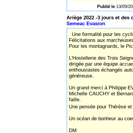
Publié le
13/09/2
Ariège 2022 -3 jours et des o
Semeac Evasion
Une formalité pour les cycli
Félicitations aux marcheuses 
Pour les montagnards, le Pic
L'Hostellerie des Trois Sei
dirigée par une équipe accu
enthousiastes échangés autour
généreuse.
Un grand merci à Philippe E
Michelle CAUCHY et Bernard
faille.
Une pensée pour Thérèse et 
Un océan de bonheur au coe
DM