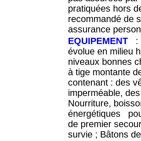
pratiquées hors de
recommandé de so
assurance personn
EQUIPEMENT
:
évolue en milieu h
niveaux bonnes c
à tige montante d
contenant : des 
imperméable, des
Nourriture, boisso
énergétiques pou
de premier secou
survie ; Bâtons d