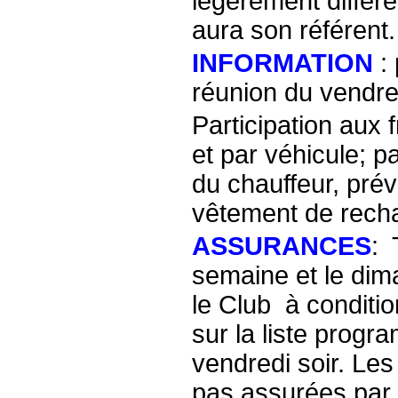
légèrement différ
aura son référent.
INFORMATION
: 
réunion du vendre
Participation aux f
et par véhicule; p
du chauffeur, pré
vêtement de rech
ASSURANCES
: 
semaine et le dim
le Club à condition
sur la liste progr
vendredi soir. Les
pas assurées par l