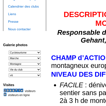
Calendrier des clubs
DESCRIPTI
Liens
M
Presse
Nous contacter
Responsable de 
Gehant,
Galerie photos
CHAMP d’ACTI
montagneux europé
NIVEAU DES DI
FACILE
: déniv
Visites
sentier sans pa
visiteurs
visiteurs en ligne
2à 3 h de mont