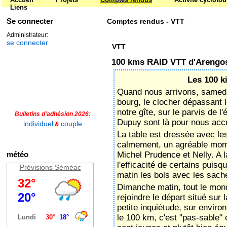
notre gîte, sur le parvis de l
Bulletins d'adhésion 2026:
Dupuy sont là pour nous accue
individuel
couple
&
La table est dressée avec les
calmement, un agréable mom
météo
Michel Prudence et Nelly. A l
l'efficacité de certains puis
Prévisions Séméac
matin les bols avec les sache
Dimanche matin, tout le mond
rejoindre le départ situé su
petite inquiétude, sur enviro
le 100 km, c'est "pas-sable"
sont jeunes et plutôt bien éq
d'admirer quelques belles ma
vif du sujet en attaquant le
succéder sur les 50 km à ven
brèves mais rudes, des virag
une multitude de ruisseaux à
rassurantes, pour agrémenter
là pour nous ralentir.
Ho landes ! tu nous parlais d
impossible de garder longte
aussi piègeux.