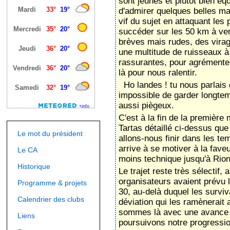
C'est à la fin de la première
Tartas détaillé ci-dessus que
Le mot du président
allons-nous finir dans les t
arrive à se motiver à la faveu
Le CA
moins technique jusqu'à Rio
Historique
Le trajet reste très sélectif, 
organisateurs avaient prévu 
Programme & projets
30, au-delà duquel les surviv
Calendrier des clubs
déviation qui les ramènerait a
sommes là avec une avance 
Liens
poursuivons notre progressio
Presse
Ho landes ! tu disais "emploi
sommes encore dans nos tê
Nous contacter
toute notre volonté pour fini
étions au départ et cinq nou
Il nous reste encore quelques
Galerie photos
ascension avant de passer le 
les canadairs en cas de beso
l'arrivée, nous coupe définit
ligne est franchie après plus 
femmes au départ, 3 ont term
grand coup de chapeau aux o