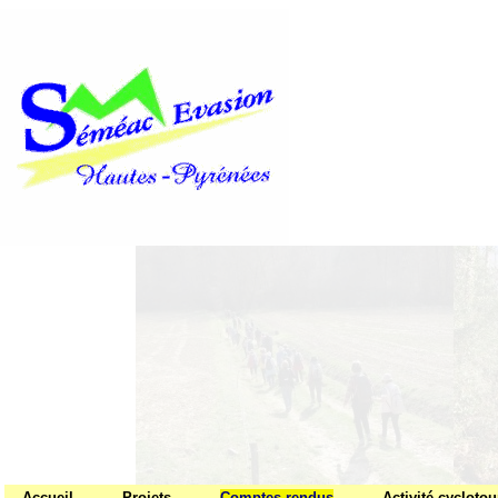
Accueil
Projets
Comptes rendus
Activité cycloto
Liens
Se connecter
Comptes rendus - VTT
Administrateur:
se connecter
VTT
100 kms RAID VTT d'Arengo
Les 100 k
Quand nous arrivons, samedi 
bourg, le clocher dépassant 