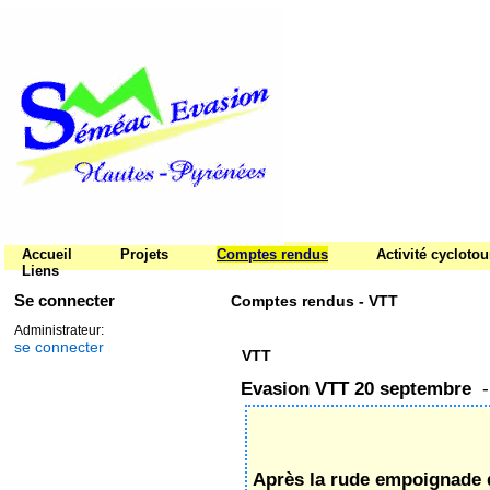
Accueil
Projets
Comptes rendus
Activité cycloto
Liens
Se connecter
Comptes rendus - VTT
Administrateur:
se connecter
VTT
Evasion VTT 20 septembre
-
Après la rude empoignade d