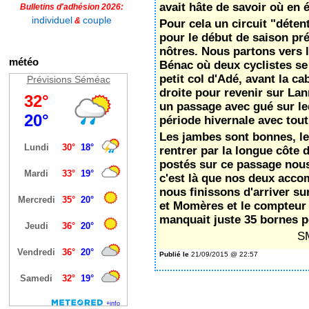
avait hâte de savoir où en 
Bulletins d'adhésion 2026:
individuel
couple
&
Pour cela un circuit "détent
pour le début de saison pr
nôtres. Nous partons vers l
météo
Bénac où deux cyclistes se 
petit col d'Adé, avant la 
Prévisions Séméac
droite pour revenir sur Lan
un passage avec gué sur le
période hivernale avec tout
Les jambes sont bonnes, l
rentrer par la longue côte 
postés sur ce passage nous 
c'est là que nos deux acco
nous finissons d'arriver su
et Momères et le compteur i
manquait juste 35 bornes p
S
Publié le
21/09/2015 @ 22:57