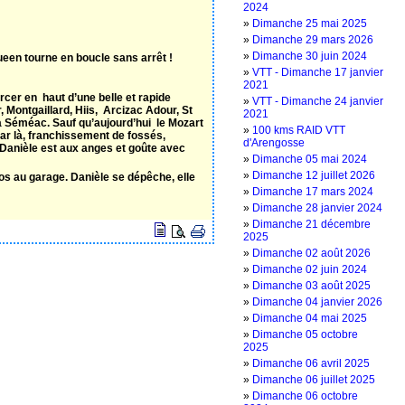
2024
»
‌Dimanche 25 mai 2025
»
‌Dimanche 29 mars 2026
»
‌Dimanche 30 juin 2024
ueen tourne en boucle sans arrêt !
»
‌VTT - Dimanche 17 janvier
2021
cer en haut d’une belle et rapide
»
‌VTT - Dimanche 24 janvier
, Montgaillard, Hiis, Arcizac Adour, St
2021
à Séméac. Sauf qu’aujourd’hui le Mozart
»
100 kms RAID VTT
ar là, franchissement de fossés,
d'Arengosse
Danièle est aux anges et goûte avec
»
D‌imanche 05 mai 2024
»
D‌imanche 12 juillet 2026
los au garage. Danièle se dépêche, elle
»
D‌imanche 17 mars 2024
»
D‌imanche 28 janvier 2024
»
Dimanche 21 décembre
2025
»
Dimanche 02 août 2026
»
Dimanche 02 juin 2024
»
Dimanche 03 août 2025
»
Dimanche 04 janvier 2026
»
Dimanche 04 mai 2025
»
Dimanche 05 octobre
2025
»
Dimanche 06 avril 2025
»
Dimanche 06 juillet 2025
»
Dimanche 06 octobre