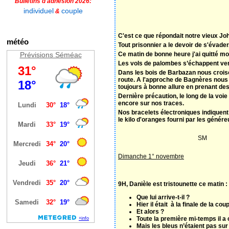
Bulletins d'adhésion 2026:
individuel
couple
&
C'est ce que répondait notre vieux Jo
météo
Tout prisonnier a le devoir de s'évader
Prévisions Séméac
Ce matin de bonne heure j'ai quitté m
Les vols de palombes s’échappent vers
Dans les bois de Barbazan nous crois
route. A l'approche de Bagnères nous
toujours à bonne allure en prenant des
Dernière précaution, le long de la vo
encore sur nos traces.
Nos bracelets électroniques indiquent
le kilo d'oranges fourni par les génér
SM
Dimanche 1° novembre
9H, Danièle est tristounette ce matin :
Que lui arrive-t-il ?
Hier il était à la finale de la c
Et alors ?
Toute la première mi-temps il a c
Mais les bleus n’étaient pas sur 