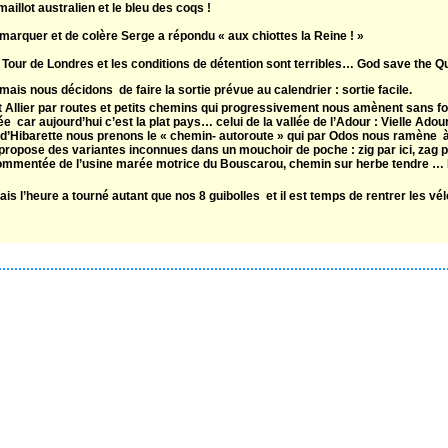
maillot australien et le bleu des coqs !
 remarquer et de colère Serge a répondu « aux chiottes la Reine ! »
a Tour de Londres et les conditions de détention sont terribles… God save the Q
ais nous décidons de faire la sortie prévue au calendrier : sortie facile.
Allier par routes et petits chemins qui progressivement nous amènent sans for
e car aujourd’hui c’est la plat pays… celui de la vallée de l’Adour : Vielle Adour
t d’Hibarette nous prenons le « chemin- autoroute » qui par Odos nous ramène 
propose des variantes inconnues dans un mouchoir de poche : zig par ici, zag p
 commentée de l’usine marée motrice du Bouscarou, chemin sur herbe tendre … 
s l’heure a tourné autant que nos 8 guibolles et il est temps de rentrer les vé