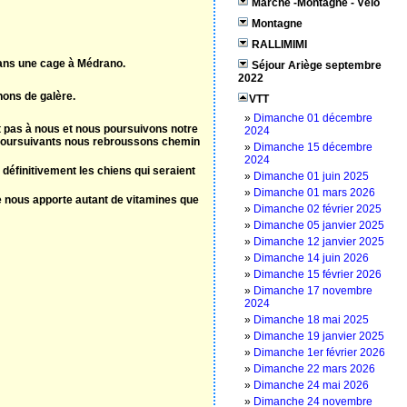
Marche -Montagne - Vélo
Montagne
RALLIMIMI
 dans une cage à Médrano.
Séjour Ariège septembre
2022
nons de galère.
VTT
»
‌‌Dimanche 01 décembre
 pas à nous et nous poursuivons notre
2024
s poursuivants nous rebroussons chemin
»
‌‌Dimanche 15 décembre
2024
définitivement les chiens qui seraient
»
‌Dimanche 01 juin 2025
»
‌Dimanche 01 mars 2026
e nous apporte autant de vitamines que
»
‌Dimanche 02 février 2025
»
‌Dimanche 05 janvier 2025
»
‌Dimanche 12 janvier 2025
»
‌Dimanche 14 juin 2026
»
‌Dimanche 15 février 2026
»
‌Dimanche 17 novembre
2024
»
‌Dimanche 18 mai 2025
»
‌Dimanche 19 janvier 2025
»
‌Dimanche 1er février 2026
»
‌Dimanche 22 mars 2026
»
‌Dimanche 24 mai 2026
»
‌Dimanche 24 novembre