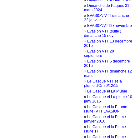
»
Dimanche 8 octobre 2023
»
Dimanche de Pâques 31
mars 2024
»
EVASION VTT dimanche
22 janvier
»
EVASIONVTT28novembre
»
Evasion VTT (suite )
dimanche 15 nov
»
Evasion VTT 13 decembre
2015
»
Evasion VTT 20
septembre
»
Evasion VTT 6 decembre
2015
»
Evasion VTT dimanche 12
mars
»
Le Casque VTT et la
plume d'Or 20/12/15
»
Le Casque et La Plume
»
Le Casque et La plume 10
janv 2016
»
Le Casque et la PLume
(suite) VTT EVASION
»
Le Casque et la Plume
janvier 2016
»
Le Casque et la Plume
(suite 1)
»
Le Casque et la Plume