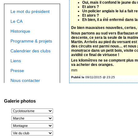
Oui, mais il confond le jaune du 
Et alors ?
Le mot du président
Un policier anglais le lui a fait
Et alors ?
Eh bien, il a été enfermé dans l
Le CA
De bien mauvaises nouvelles, certes, m
Historique
Nous partons au sud vers Barbazan et 
descente, ce sera la seule de la matiné
Programme & projets
Martin. Arrivés au pied du versant es
des circuits est parmi nous… et nous 
Calendrier des clubs
monotrace dans un petit bois, visite
avidité ce final de virtuose !
Liens
Les kilomètres ne se comptent plus mai
va acheter des oranges.
Presse
mm
Publié le
09/11/2015 @ 23:25
Nous contacter
Galerie photos