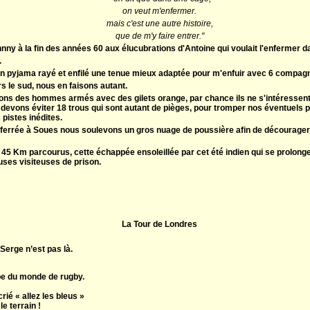
on veut m'enfermer.
mais c'est une autre histoire,
que de m'y faire entrer."
hnny à la fin des années 60 aux élucubrations d'Antoine qui voulait l'enfermer
.
on pyjama rayé et enfilé une tenue mieux adaptée pour m'enfuir avec 6 compag
 le sud, nous en faisons autant.
ons des hommes armés avec des gilets orange, par chance ils ne s'intéressent
 devons éviter 18 trous qui sont autant de pièges, pour tromper nos éventuel
 pistes inédites.
ie ferrée à Soues nous soulevons un gros nuage de poussière afin de décourager 
 45 Km parcourus, cette échappée ensoleillée par cet été indien qui se prolong
euses visiteuses de prison.
La Tour de Londres
 Serge n’est pas là.
oupe du monde de rugby.
rié « allez les bleus »
le terrain !