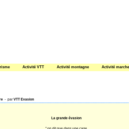
urisme
Activité VTT
Activité montagne
Activité march
re
- par
VTT Evasion
La grande évasion
" on dit que dans une cage,