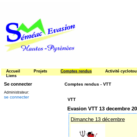
Accueil
Projets
Comptes rendus
Activité cycloto
Liens
Se connecter
Comptes rendus - VTT
Administrateur:
se connecter
VTT
Evasion VTT 13 decembre 2
Dimanche 13 décembre