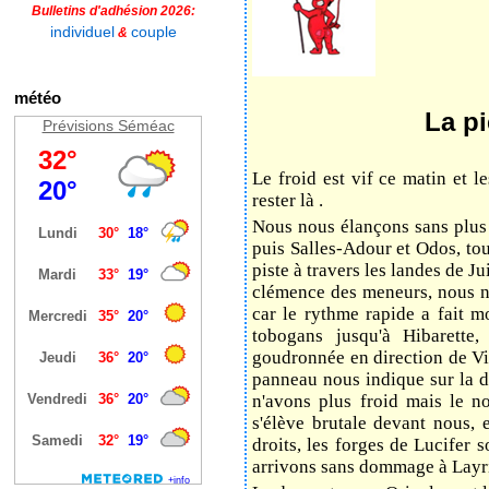
Bulletins d'adhésion 2026:
individuel
couple
&
météo
La pi
Prévisions Séméac
Le froid est vif ce matin et 
rester là .
Nous nous élançons sans plus 
puis Salles-Adour et Odos, to
piste à travers les landes de J
clémence des meneurs, nous n
car le rythme rapide a fait m
tobogans jusqu'à Hibarette
goudronnée en direction de Vis
panneau nous indique sur la dr
n'avons plus froid mais le no
s'élève brutale devant nous, 
droits, les forges de Lucifer
arrivons sans dommage à Layr