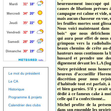
heureusement inoccupé qui 
causes de libations prévues à
campagne est calme et vide, u
mais aucun chasseur en vue, n
les feuilles mortes sont glis
Nous voici maintenant dans l
bois" que nous défrichon
qui aura pour effet de nous 
grimpons vers la radiobali
beaux chemins de crête au-de
hauteurs nous continuons la b
hussard et prendre une dou
dignement devant les L.A (log
Notre président nous honore
Le mot du président
heureux d’accueillir Floren
discrétion pour nous rejo
Le CA
d'habitude tout est parfait, à 
et bien garnies. S'il y avait
Historique
dédié à ce fameux cake à moin
Programme & projets
celle qui l'a confectionné...
Michel profite de la prése
Calendrier des clubs
dans son ensemble les projets