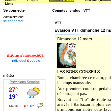
Liens
Se connecter
Comptes rendus - VTT
Administrateur:
se connecter
VTT
Evasion VTT dimanche 12 m
Dimanche 12 mars
Bulletins d'adhésion 2026:
individuel
couple
&
LES BONS CONSEILS
météo
Bonne chambrée ce matin, puis
Prévisions Séméac
le temps maussade.
Aux premiers coup de pédales,
découragent pas.
Bravant les "flo" de toute s
arrivés à Barbazan la pluie c
grimpons par notre côte favo