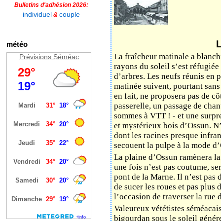
Bulletins d'adhésion 2026:
individuel
couple
&
L
météo
La fraîcheur matinale a blanchi
Prévisions Séméac
rayons du soleil s’est réfugié
d’arbres. Les neufs réunis en 
matinée suivent, pourtant sans
en fait, ne proposera pas de cô
passerelle, un passage de chant
sommes à VTT ! - et une surpr
et mystérieux bois d’Ossun. N’y
dont les racines presque infran
secouent la pulpe à la mode d
La plaine d’Ossun ramènera la t
une fois n’est pas coutume, ser
pont de la Marne. Il n’est pas 
de sucer les roues et pas plus 
l’occasion de traverser la rue 
Valeureux vététistes séméacais
bigourdan sous le soleil géné