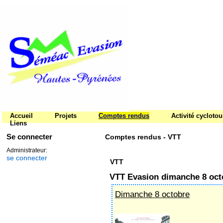
Accueil
Projets
Comptes rendus
Activité cycloto
Liens
Se connecter
Comptes rendus - VTT
Administrateur:
se connecter
VTT
VTT Evasion dimanche 8 oct
Dimanche 8 octobre