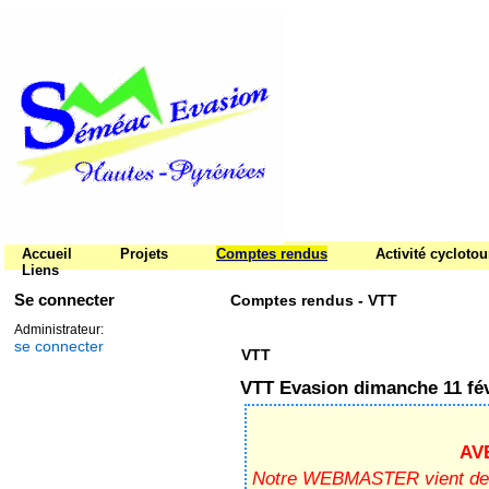
Accueil
Projets
Comptes rendus
Activité cycloto
Liens
Se connecter
Comptes rendus - VTT
Administrateur:
se connecter
VTT
VTT Evasion dimanche 11 fév
AV
Notre WEBMASTER vient de n