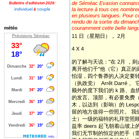
de Séméac Evasion connaissen
Bulletins d'adhésion 2026:
individuel
couple
la lecture à tous ces nombreu
&
en plusieurs langues. Pour c
rendu de la sortie du dimanch
météo
couramment cette belle langu
Prévisions Séméac
11 日（星期日）， 2月
4 X 4
的了解与天
说："在 2月 
离开他们干"他（它）真正的
怕湿，四个鲁莽的人决定要
（执政党） Arrêt Darré
额外的度下我们的 k 路、血统
的发言。顶部，有必要免费
木，以达到（影响）的 Les
留的地方值得一些照片。 我
士）一级的福特的礼拜堂照
益率 deers 起飞朝着山坡上
我们无节制的恒定的把手（需要）