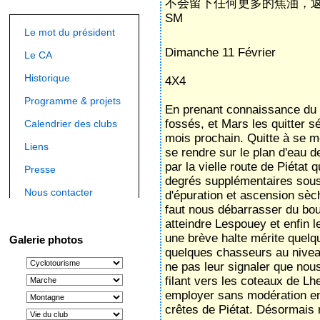
不会留下任何更多的焦油，
SM
Le mot du président
Dimanche 11 Février
Le CA
Historique
4X4
Programme & projets
En prenant connaissance du di
fossés, et Mars les quitter s
Calendrier des clubs
mois prochain. Quitte à se mo
Liens
se rendre sur le plan d'eau de
par la vielle route de Piétat
Presse
degrés supplémentaires sous
Nous contacter
d'épuration et ascension sèch
faut nous débarrasser du bour
atteindre Lespouey et enfin 
une brève halte mérite quel
Galerie photos
quelques chasseurs au niveau
ne pas leur signaler que nou
filant vers les coteaux de Lhe
employer sans modération en 
crêtes de Piétat. Désormais 