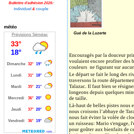
Bulletins d'adhésion 2026:
individuel
couple
&
météo
Gué de la Luzerte
Prévisions Séméac
Encouragés par la douceur print
voulaient encore profiter des b
couleurs ne figurant sur aucun
Le départ se fait le long des r
traversons la route départemen
Talazac. Il faut bien se résign
longeons depuis quelques minute
de taille.
Là-haut de belles pistes nous 
nous croisons l’abbaye de Tara
nous fait éviter la volée de cl
un ruisseau: Mario s'engage, l'
pour goûter aux bienfaits de cet