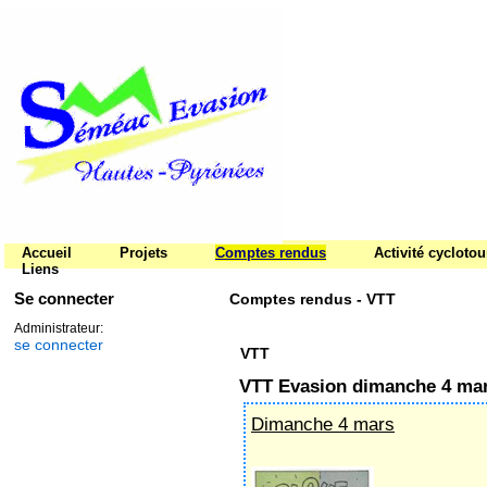
Accueil
Projets
Comptes rendus
Activité cycloto
Liens
Se connecter
Comptes rendus - VTT
Administrateur:
se connecter
VTT
VTT Evasion dimanche 4 ma
Dimanche 4 mars