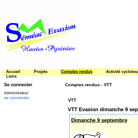
Accueil
Projets
Comptes rendus
Activité cycloto
Liens
Se connecter
Comptes rendus - VTT
Administrateur:
se connecter
VTT
VTT Evasion dimanche 9 se
Dimanche 9 septembre