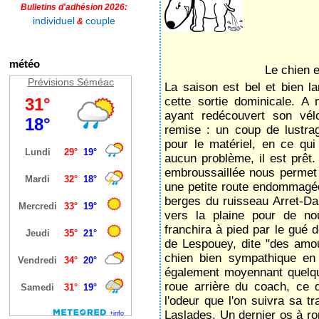
Bulletins d'adhésion 2026:
individuel
couple
&
météo
Le chien e
Prévisions Séméac
La saison est bel et bien la
cette sortie dominicale. A
ayant redécouvert son vé
remise : un coup de lustra
pour le matériel, en ce qui
aucun problème, il est prêt.
embroussaillée nous permet
une petite route endommagée
berges du ruisseau Arret-D
vers la plaine pour de no
franchira à pied par le gué d
de Lespouey, dite "des amo
chien bien sympathique en
également moyennant quelque
roue arrière du coach, ce 
l'odeur que l'on suivra sa t
Laslades. Un dernier os à ro