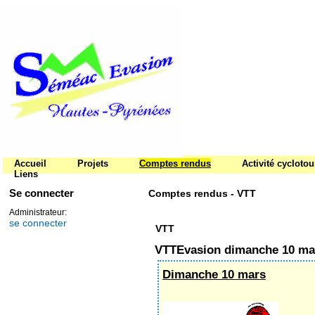
Accueil
Projets
Comptes rendus
Activité cycloto
Liens
Se connecter
Comptes rendus - VTT
Administrateur:
se connecter
VTT
VTTEvasion dimanche 10 ma
Dimanche 10 mars