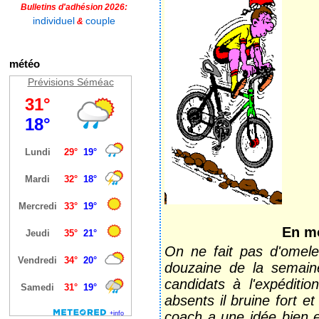
Bulletins d'adhésion 2026:
individuel
couple
&
météo
Prévisions Séméac
En m
On ne fait pas d'omele
douzaine de la semaine
candidats à l'expéditio
absents il bruine fort e
coach a une idée bien e