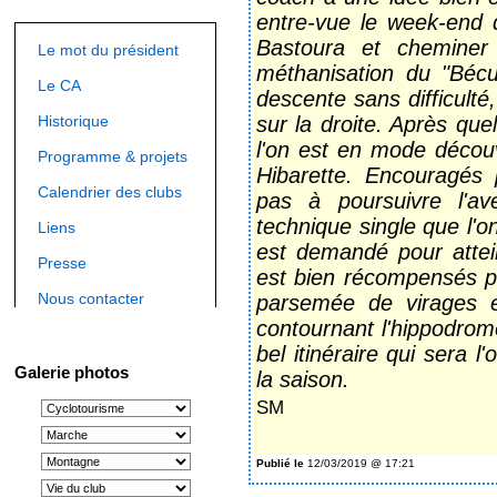
entre-vue le week-end d
Bastoura et cheminer
Le mot du président
méthanisation du "Bécu
Le CA
descente sans difficulté
Historique
sur la droite. Après que
l'on est en mode décou
Programme & projets
Hibarette. Encouragés 
Calendrier des clubs
pas à poursuivre l'a
technique single que l'
Liens
est demandé pour attein
Presse
est bien récompensés p
Nous contacter
parsemée de virages 
contournant l'hippodro
bel itinéraire qui sera l'
Galerie photos
la saison.
SM
Publié le
12/03/2019 @ 17:21