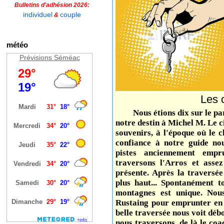
Bulletins d'adhésion 2026:
individuel
couple
&
météo
Prévisions Séméac
Les 
Nous étions dix sur le pa
notre destin à Michel M. Le ci
souvenirs, à l'époque où le 
confiance à notre guide no
pistes anciennement empr
traversons l'Arros et asse
présente. Après la travers
plus haut... Spontanément t
montagnes est unique. Nous
Rustaing pour emprunter en 
belle traversée nous voit déb
nous traversons, de là le coac