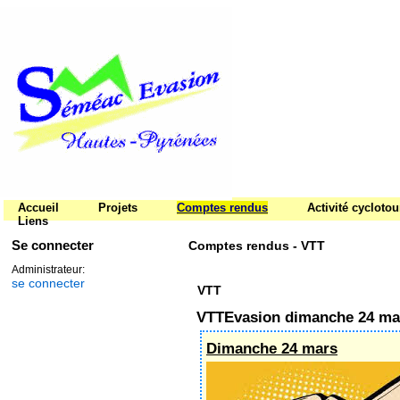
Accueil
Projets
Comptes rendus
Activité cycloto
Liens
Se connecter
Comptes rendus - VTT
Administrateur:
se connecter
VTT
VTTEvasion dimanche 24 ma
Dimanche 24 mars