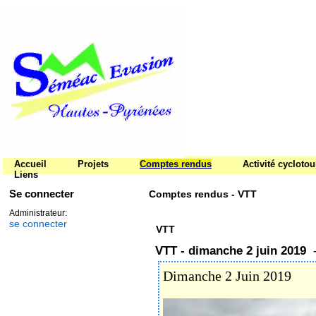
Accueil
Projets
Comptes rendus
Activité cycloto
Liens
Se connecter
Comptes rendus - VTT
Administrateur:
se connecter
VTT
VTT - dimanche 2 juin 2019
-
‌Dimanche 2 Juin 2019