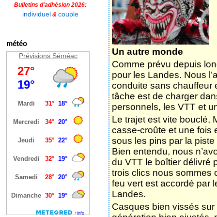
Liens
Se connecter
Comptes rendus - VTT
Administrateur:
se connecter
VTT
VTT - Dimanche 03 mail 202
Dimanche 03 mai 2023
Bulletins d'adhésion 2026:
individuel
couple
&
météo
Un autre monde
Prévisions Séméac
Comme prévu depuis long
pour les Landes. Nous l’a
conduite sans chauffeur e
tâche est de charger dan
personnels, les VTT et un