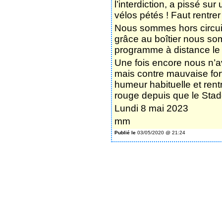
(les plus nombreux) les V
second, une poignée de vé
casque, masque, boîtier o
C’est parti ! Circuit habi
monotraces autour de l’ét
environ à mi-parcours, un
lequel nous progressons 
vocifère l’un des nôtres.
pas fantaisiste ! Un vétét
l’interdiction, a pissé su
vélos pétés ! Faut rentrer
Nous sommes hors circuit
grâce au boîtier nous so
programme à distance le 
Une fois encore nous n’a
mais contre mauvaise for
humeur habituelle et ren
rouge depuis que le Sta
Lundi 8 mai 2023