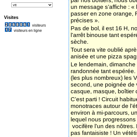
Presse
pied des pins, depuis qu
que la consommation du p
Nous contacter
provençal) produit une uri
Direction le Lac de Moli
Galerie photos
Plage. Nous revenons à M
déroule avec toujours aut
d’écume, les sternes semb
jouer des rafales de vent
fientes comprises. Soudai
par nos boîtiers, nous obl
un message s’affiche : «
passer en zone orange, 
Visites
précises ».
visiteurs
Pas de bol, il est 16 H,
visiteurs en ligne
l’arrêt binouse tant espér
sèche.
Tout sera vite oublié ap
anisée et une pizza spag
Le lendemain, dimanche m
randonnée tant espérée. 