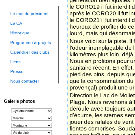
Le trajet est vite bouclé,
casse-croûte et une fois 
sous les pins par la piste
Bien entendu, nous n’avon
du VTT le boîtier délivré
trois clics nous sommes c
feu vert est accordé par 
Landes.
Casques bien vissés sur 
génération bien ajustés
le CORO19 il fut interdit 
après le CORO20 il fut in
Le mot du président
le CORO21 il fut interdit
Le CA
heureux de profiter de 
lourd, mais qui désormais
Historique
Nous voici sur la piste. Il f
Programme & projets
l’odeur irremplaçable de
Calendrier des clubs
kilomètres plus loin, déj
Nous en profitons pour u
Liens
sanitaire récent. En effet,