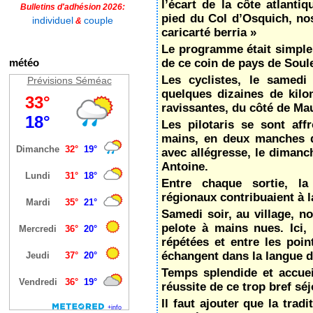
l’écart de la côte atlanti
Bulletins d'adhésion 2026:
pied du Col d’Osquich, no
individuel
couple
&
caricarté berria »
Le programme était simple 
météo
de ce coin de pays de Soul
Les cyclistes, le samedi
Prévisions Séméac
quelques dizaines de kilo
ravissantes, du côté de Ma
Les pilotaris se sont aff
mains, en deux manches d
avec allégresse, le dimanc
Antoine.
Entre chaque sortie, la
régionaux contribuaient à l
Samedi soir, au village, n
pelote à mains nues. Ici, 
répétées et entre les poi
échangent dans la langue d
Temps splendide et accueil
réussite de ce trop bref séj
Il faut ajouter que la tra