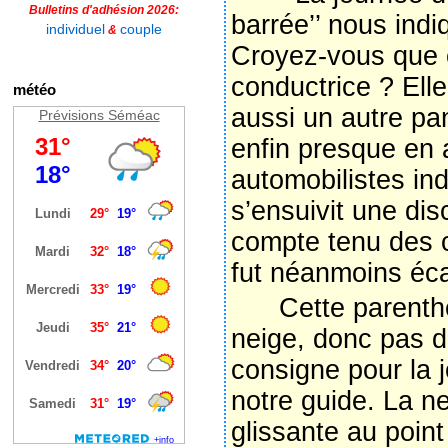
Bulletins d'adhésion 2026:
barrée’’ nous indi
individuel
couple
&
Croyez-vous que 
conductrice ? Elle 
météo
aussi un autre pan
Prévisions Séméac
enfin presque en a
automobilistes ind
s’ensuivit une di
compte tenu des c
fut néanmoins éca
Cette parenthèse
neige, donc pas de
consigne pour la 
notre guide. La ne
glissante au poin