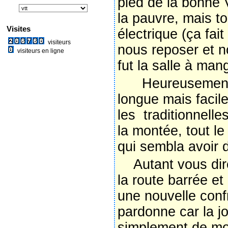
pied de la bonne 
la pauvre, mais t
Visites
électrique (ça fa
visiteurs
nous reposer et n
visiteurs en ligne
fut la salle à ma
Heureusement, le 
longue mais facil
les traditionnell
la montée, tout l
qui sembla avoir d
Autant vous dire
la route barrée et
une nouvelle conf
pardonne car la j
simplement de mod