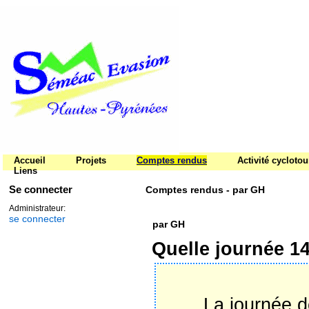
Accueil
Projets
Comptes rendus
Activité cycloto
Liens
Se connecter
Comptes rendus - par GH
Administrateur:
se connecter
par GH
Quelle journée 1
QUELLE
La journée début