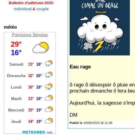
Bulletins d'adhésion 2026:
individuel
couple
&
météo
Prévisions Séméac
Eau rage
ô rage ô désespoir ô pluie e
prochain dimanche il fera be
Aujourd'hui, la sagesse s'im
DM
Publié le
18/06/2023 @ 11:38